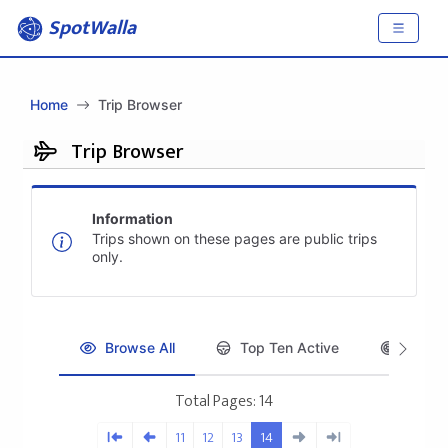
SpotWalla
Home
Trip Browser
Trip Browser
Information
Trips shown on these pages are public trips
only.
Browse All
Top Ten Active
Top Te
Total Pages: 14
11
12
13
14