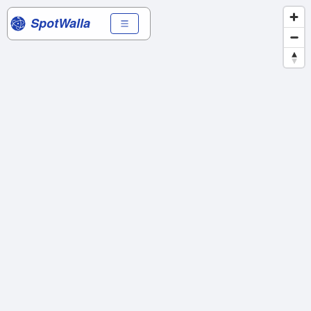
SpotWalla