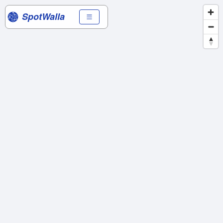
SpotWalla