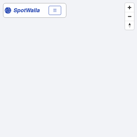
SpotWalla