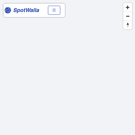
SpotWalla