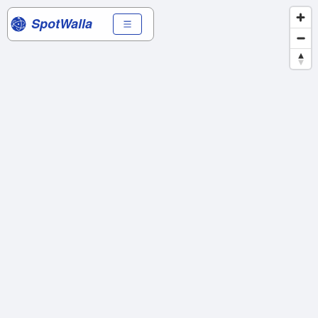
SpotWalla