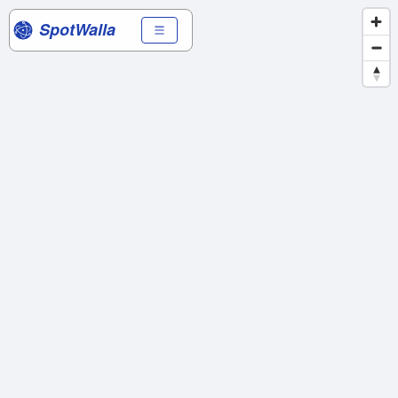
SpotWalla