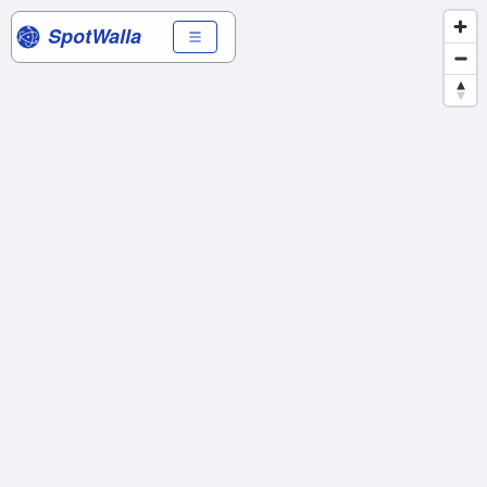
SpotWalla